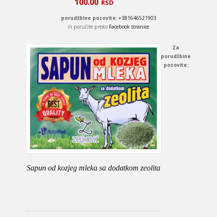
100.00
RSD
porudžbine pozovite:
+381646521903
ili poručite preko
Facebook stranice
Za
porudžbine
pozovite:
Sapun od kozjeg mleka sa dodatkom zeolita