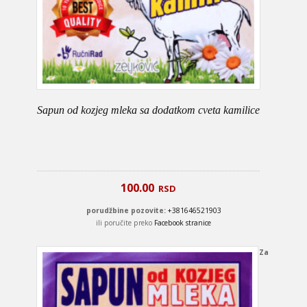
Sapun od kozjeg mleka sa dodatkom cveta kamilice
100.00
RSD
porudžbine pozovite:
+381646521903
ili poručite preko
Facebook stranice
Za