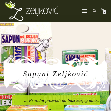
TOGGLE
0
NAVIGATION
Sapuni Zeljković
... Prirodni prozvodi na bazi kozjeg mleka
...