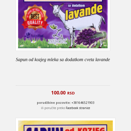
Sapun od kozjeg mleka sa dodatkom cveta lavande
100.00
RSD
porudžbine pozovite:
+381646521903
ili poručite preko
Facebook stranice