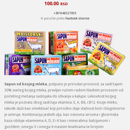
100.00
RSD
+381646521903
ili poručite preko
Facebook stranice
Sapun od kozjeg mleka
, potpuno je prirodan proizvod, sa sadržajem
30% svežeg kozjeg mleka, pravljen ručnim radom hladnim procesom od
početnog mešanja sastojaka do izlivanja u kalupe. Lekovitost kozjeg
mleka je poznata zbog sadržaja vitamina: E, A, B6, i B12. Kozje mleko,
takođe služi kao omekšivač koji prirodno daje vlažnost koži i blagotvorno
je umiruje. Kombinacija jestivih ulja, kao osnovna sirovina i glicerinska
baza obiluje vitaminima A, D, E i K kao i mineralima: kalcijumom i
gvožđem; omega-3 i omega-6 masnim kiselinama te brojnim