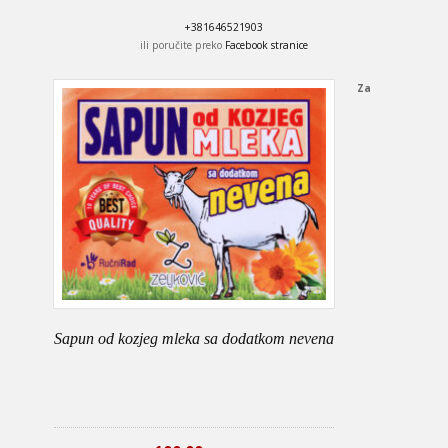
+381646521903
ili poručite preko
Facebook stranice
Za
Sapun od kozjeg mleka sa dodatkom nevena