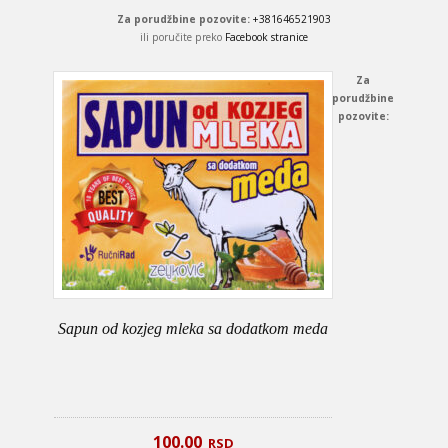
Za porudžbine pozovite:
+381646521903
ili poručite preko
Facebook stranice
Za
porudžbine
pozovite:
Sapun od kozjeg mleka sa dodatkom meda
100.00
RSD