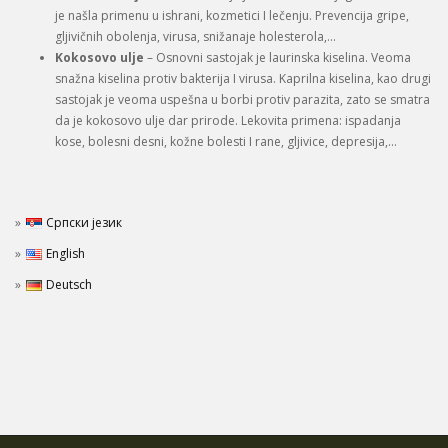
je našla primenu u ishrani, kozmetici I lečenju. Prevencija gripe,
gljivičnih obolenja, virusa, snižanaje holesterola,…
Kokosovo ulje
– Osnovni sastojak je laurinska kiselina. Veoma
snažna kiselina protiv bakterija I virusa. Kaprilna kiselina, kao drugi
sastojak je veoma uspešna u borbi protiv parazita, zato se smatra
da je kokosovo ulje dar prirode. Lekovita primena: ispadanja
kose, bolesni desni, kožne bolesti I rane, gljivice, depresija,…
Српски језик
English
Deutsch