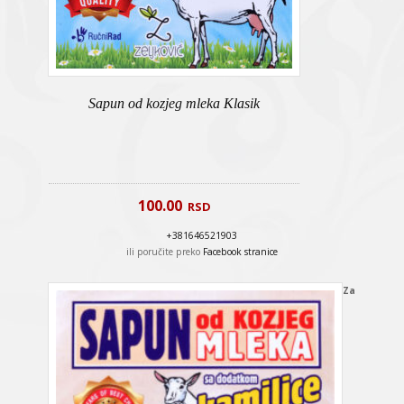
Sapun od kozjeg mleka Klasik
100.00
RSD
+381646521903
ili poručite preko
Facebook stranice
Za