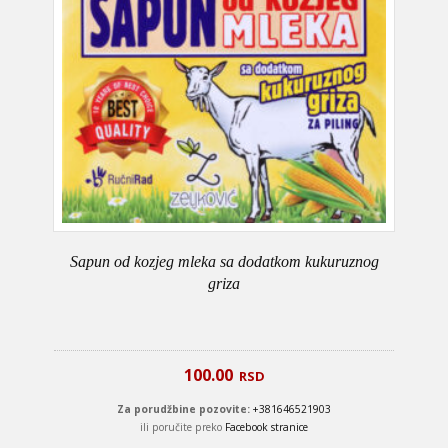
Sapun od kozjeg mleka sa dodatkom kukuruznog
griza
100.00
RSD
Za porudžbine pozovite:
+381646521903
ili poručite preko
Facebook stranice