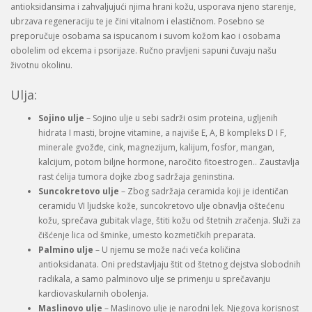
antioksidansima i zahvaljujući njima hrani kožu, usporava njeno starenje,
ubrzava regeneraciju te je čini vitalnom i elastičnom. Posebno se
preporučuje osobama sa ispucanom i suvom kožom kao i osobama
obolelim od ekcema i psorijaze. Ručno pravljeni sapuni čuvaju našu
životnu okolinu.
Ulja:
Sojino ulje
– Sojino ulje u sebi sadrži osim proteina, ugljenih
hidrata I masti, brojne vitamine, a najviše E, A, B kompleks D I F,
minerale gvožđe, cink, magnezijum, kalijum, fosfor, mangan,
kalcijum, potom biljne hormone, naročito fitoestrogen.. Zaustavlja
rast ćelija tumora dojke zbog sadržaja geninstina.
Suncokretovo ulje
– Zbog sadržaja ceramida koji je identičan
ceramidu VI ljudske kože, suncokretovo ulje obnavlja oštećenu
kožu, sprečava gubitak vlage, štiti kožu od štetnih zračenja. Služi za
čišćenje lica od šminke, umesto kozmetičkih preparata.
Palmino ulje
– U njemu se može naći veća količina
antioksidanata. Oni predstavljaju štit od štetnog dejstva slobodnih
radikala, a samo palminovo ulje se primenju u sprečavanju
kardiovaskularnih obolenja.
Maslinovo ulje
– Maslinovo ulje je narodni lek. Njegova korisnost